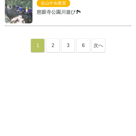
谷山中央教室
慈眼寺公園川遊び🏞️
1
2
3
6
次へ
»