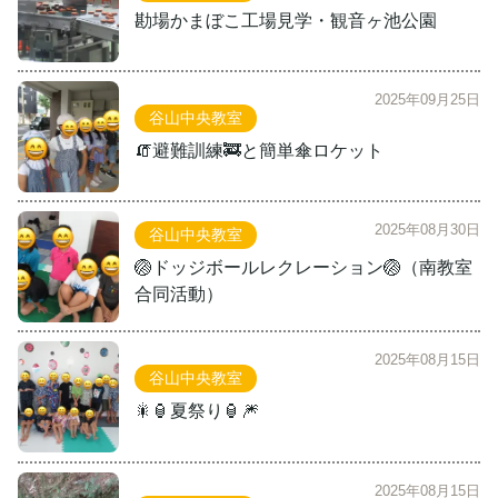
勘場かまぼこ工場見学・観音ヶ池公園
2025年09月25日
谷山中央教室
🧯避難訓練🚒と簡単傘ロケット
2025年08月30日
谷山中央教室
🏐ドッジボールレクレーション🏐（南教室
合同活動）
2025年08月15日
谷山中央教室
🎇🏮夏祭り🏮🎆
2025年08月15日