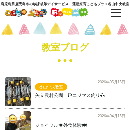
鹿児島県鹿児島市の放課後等デイサービス 運動療育こどもプラス谷山中央教室
教室ブログ
2026年05月15日
谷山中央教室
矢立農村公園 🎣ニジマス釣り🎣
2026年04月15日
ジョイフル🍽️外食体験🍽️