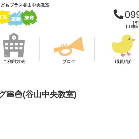
こどもプラス谷山中央教室
09
【平日
【土曜日・
ご利用方法
ブログ
職員紹介
🍟(谷山中央教室)