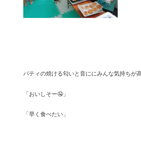
パティの焼ける匂いと音ににみんな気持ちが
「おいしそー
🤤
」
「早く食べたい」