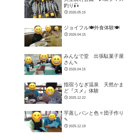
釣り🎣
2026.05.15
ジョイフル🍽️外食体験🍽️
2026.04.15
みんなで堂 出張駄菓子屋
さん🍡
2026.04.15
指宿うなぎ温泉 天然かま
ど『スメ』体験
2025.12.22
芋蒸しパンと色々団子作り
🍡
2025.12.19