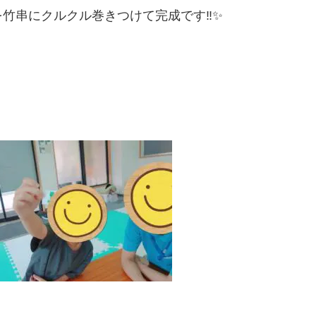
を竹串にクルクル巻きつけて完成です
‼️✨