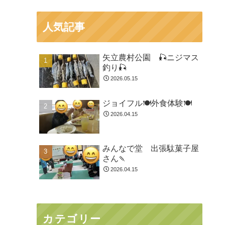
人気記事
矢立農村公園 🎣ニジマス
釣り🎣
2026.05.15
ジョイフル🍽️外食体験🍽️
2026.04.15
みんなで堂 出張駄菓子屋
さん🍡
2026.04.15
カテゴリー