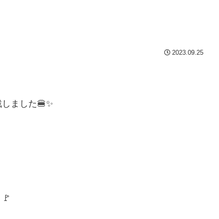
2023.09.25
戦しました
🍔✨
り
🚩