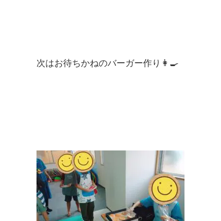
次はお待ちかねのバーガー作り
👩‍🍳