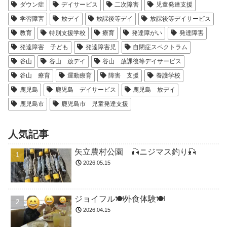
ダウン症
デイサービス
二次障害
児童発達支援
学習障害
放デイ
放課後等デイ
放課後等デイサービス
教育
特別支援学校
療育
発達障がい
発達障害
発達障害 子ども
発達障害児
自閉症スペクトラム
谷山
谷山 放デイ
谷山 放課後等デイサービス
谷山 療育
運動療育
障害 支援
養護学校
鹿児島
鹿児島 デイサービス
鹿児島 放デイ
鹿児島市
鹿児島市 児童発達支援
人気記事
矢立農村公園 🎣ニジマス釣り🎣
2026.05.15
ジョイフル🍽️外食体験🍽️
2026.04.15