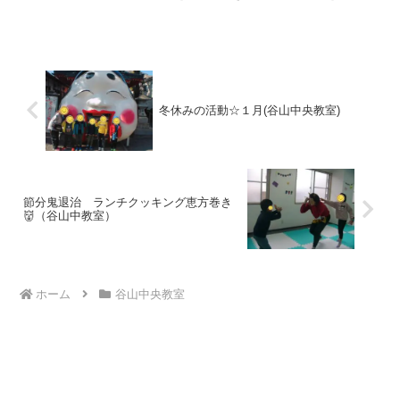
まずは昼食🥗休憩時間は折り紙で紙飛行
機を作ったりオセロをしたり、子ども同
士で仲良く遊ぶ姿にホッコリ😊塗り箸作
りの説明が始まると子ども...
冬休みの活動☆１月(谷山中央教室)
節分鬼退治 ランチクッキング恵方巻き
👹（谷山中教室）
ホーム
谷山中央教室