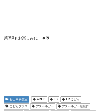
第3弾もお楽しみに！🍀🌟
谷山中央教室
ADHD
LD
LD こども
こどもプラス
アスペルガー
アスペルガー症候群