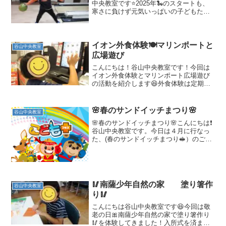
中央教室です⭐️2025年🐍のスタートも、
寒さに負けず元気いっぱいの子どもたち
です😄🎳ボーリング🎳谷山中央教室で
は、初めてのボーリングに行ってきまし
た！ボーリングが初めてのお友だちはち
ょっとドキドキ😫 「...
イオン外食体験🍽️マリンポートと
谷山中央教室
広場遊び
こんにちは！谷山中央教室です！今回は
イオン外食体験とマリンポート広場遊び
の活動を紹介します😆外食体験は定期的
に行っていますが今回は1年生で初めて体
験するお子さんもいました。事前に各ご
家庭で何を食べるのか話し合ったもらい
🌸春のサンドイッチまつり🌸
谷山中央教室
当日持参する金額もだい...
🌸春のサンドイッチまつり🌸こんにちは❗️
谷山中央教室です。今日は４月に行なっ
た、(春のサンドイッチまつり🥪）のご紹
介です‼️テーブルロール🍞とサンドイッチ
🥪用のパンにタマゴ🥚🥚🥚やツナチーズ
🧀、レタス🥬、サラダチキン🐓の具材を
それぞれ混ぜた...
🥢南薩少年自然の家 塗り箸作
谷山中央教室
り🥢
こんにちは谷山中央教室です😆今回は敬
老の日🎀南薩少年自然の家で塗り箸作り
🥢を体験してきました！入所式を済ませ