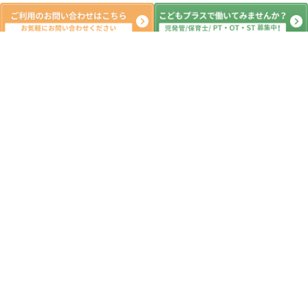
新着記事
矢立農村公園 🎣ニジマス釣り🎣
2026.05.15
ジョイフル🍽️外食体験🍽️