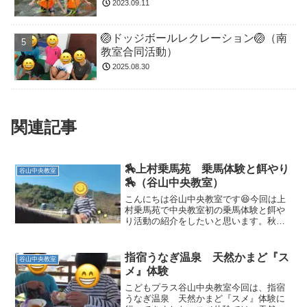
2023.09.11
🏐ドッジボールレクレーション🏐（南
教室合同活動）
2025.08.30
関連記事
🏇上村乗馬苑 乗馬体験と餌やり
谷山中央教室
🏇（谷山中央教室）
こんにちは谷山中央教室です😆今回は上
村乗馬苑で中央教室初の乗馬体験と餌や
り活動の紹介をしたいと思います。秋晴
れが気持ちの良い11月4日！子どもたちは
乗馬体験ができることを朝から楽しみに
している様子😆錦江湾公園近くに乗馬体
指宿うなぎ温泉 天然かまど『ス
谷山中央教室
験ができる場所がある...
メ』体験
こどもプラス谷山中央教室今回は、指宿
うなぎ温泉 天然かまど『スメ』体験に