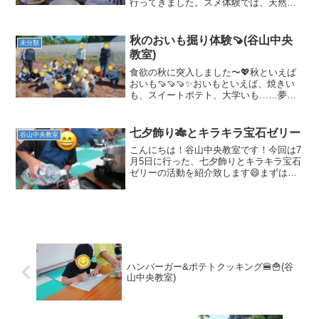
行ってきました。スメ体験では、天然の
温泉♨️で蒸気が沸いてくるかまどに、
卵・小松菜・にんじん・ジャガイモ・さ
つま芋🍠・里芋・インゲン等、を入れて
秋のおいも掘り体験🍠(谷山中央
未分類
蒸しました。たまごが、蒸...
教室)
食欲の秋に突入しました〜💖秋といえば
おいも🍠🍠🍠✨おいもといえば、焼きい
も、スイートポテト、大学いも……夢が
膨らみますよね🤤それでは美味しいおい
もを目指して東峰農園に出発🚙💨畑に着
くと、農家の方がお芋の掘り方について
七夕飾り🎋とキラキラ宝石ゼリー
谷山中央教室
詳しく説明してくださいま...
こんにちは！谷山中央教室です！今回は7
月5日に行った、七夕飾りとキラキラ宝石
ゼリーの活動を紹介致します😄まずは集
まった子供達と💎キラキラ宝石ゼリー💎
を作りました。慎重に水を測っていまし
た💦お友達と協力して作ってくれました‼️
綺麗なゼリーがで...
ハンバーガー&ポテトクッキング🍔🍟(谷
山中央教室)