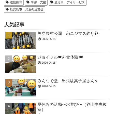
運動療育
障害 支援
鹿児島 デイサービス
鹿児島市 児童発達支援
人気記事
矢立農村公園 🎣ニジマス釣り🎣
2026.05.15
ジョイフル🍽️外食体験🍽️
2026.04.15
みんなで堂 出張駄菓子屋さん🍡
2026.04.15
夏休みの活動〜水遊び〜（谷山中央教
室）