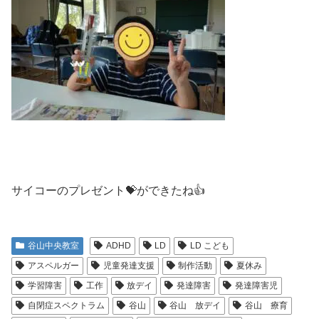
サイコーのプレゼント
💝
ができたね
👍
谷山中央教室
ADHD
LD
LD こども
アスペルガー
児童発達支援
制作活動
夏休み
学習障害
工作
放デイ
発達障害
発達障害児
自閉症スペクトラム
谷山
谷山 放デイ
谷山 療育