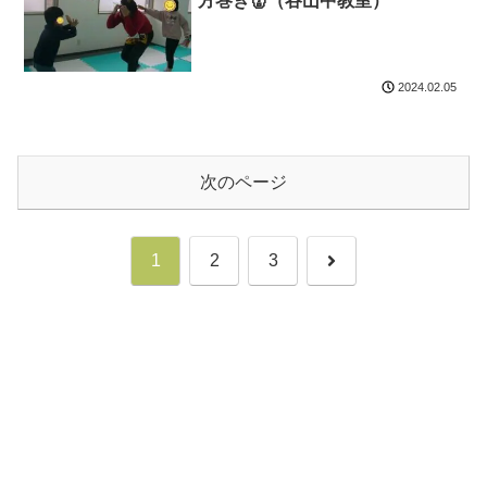
方巻き👹（谷山中教室）
2024.02.05
次のページ
次
1
2
3
へ