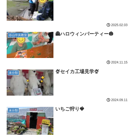
2025.02.03
👻ハロウィンパーティー🎃
谷山中央教室
2024.11.15
🍨セイカ工場見学🍨
未分類
2024.09.11
いちご狩り🍓
未分類