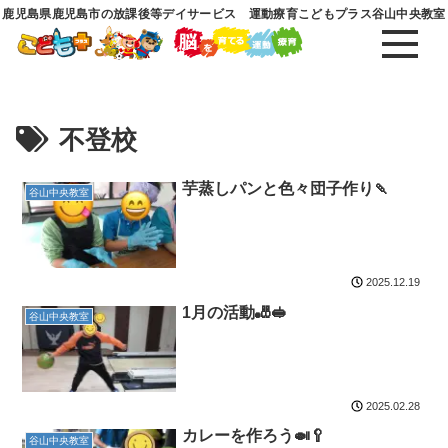
鹿児島県鹿児島市の放課後等デイサービス 運動療育こどもプラス谷山中央教室
不登校
芋蒸しパンと色々団子作り🍡
谷山中央教室
2025.12.19
1月の活動🎳🥪
谷山中央教室
2025.02.28
カレーを作ろう🍛🥄
谷山中央教室