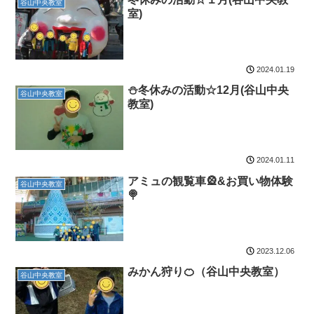
谷山中央教室
室)
2024.01.19
⛄️冬休みの活動☆12月(谷山中央
谷山中央教室
教室)
2024.01.11
アミュの観覧車🎡&お買い物体験
谷山中央教室
🍭
2023.12.06
みかん狩り🍊（谷山中央教室）
谷山中央教室