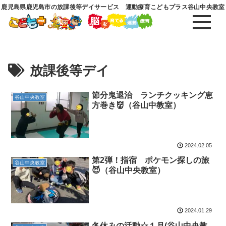
鹿児島県鹿児島市の放課後等デイサービス 運動療育こどもプラス谷山中央教室
放課後等デイ
節分鬼退治 ランチクッキング恵
谷山中央教室
方巻き👹（谷山中教室）
2024.02.05
第2弾！指宿 ポケモン探しの旅
谷山中央教室
😈（谷山中央教室）
2024.01.29
冬休みの活動☆１月(谷山中央教