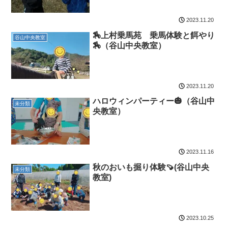
2023.11.20
🏇上村乗馬苑 乗馬体験と餌やり
谷山中央教室
🏇（谷山中央教室）
2023.11.20
ハロウィンパーティー🎃（谷山中
未分類
央教室）
2023.11.16
秋のおいも掘り体験🍠(谷山中央
未分類
教室)
2023.10.25