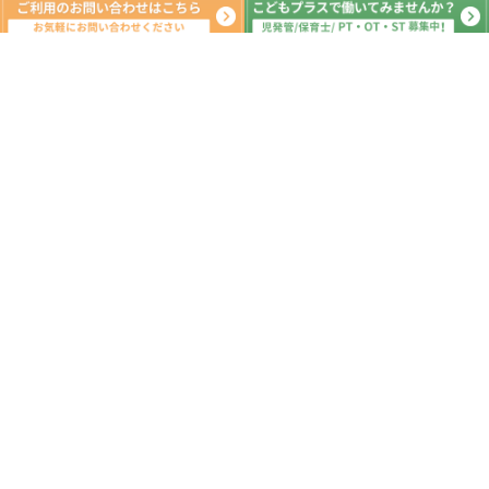
新着記事
矢立農村公園 🎣ニジマス釣り🎣
2026.05.15
ジョイフル🍽️外食体験🍽️
2026.04.15