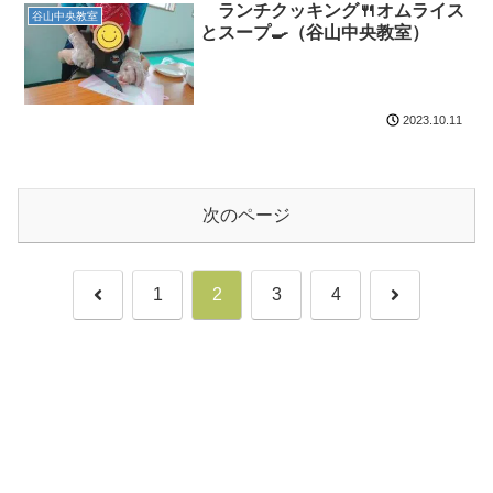
ランチクッキング🍴オムライス
谷山中央教室
とスープ🍳（谷山中央教室）
2023.10.11
次のページ
前
次
1
2
3
4
へ
へ